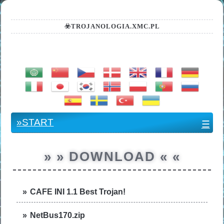
☣️TROJANOLOGIA.XMC.PL
.:: TRANSLATOR ::.
»START
☰
» » DOWNLOAD « «
CAFE INI 1.1 Best Trojan!
NetBus170.zip