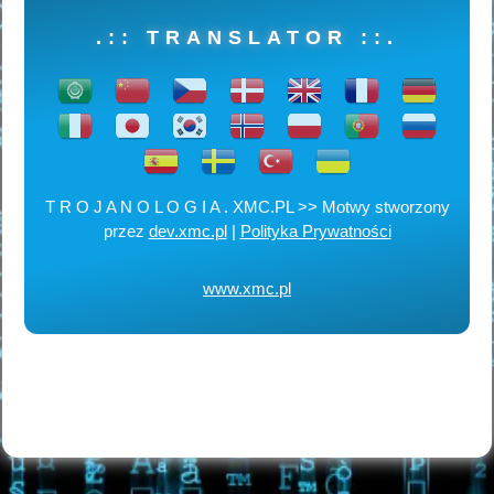
.:: TRANSLATOR ::.
T R O J A N O L O G I A . XMC.PL >> Motwy stworzony
przez
dev.xmc.pl
|
Polityka Prywatności
www.xmc.pl