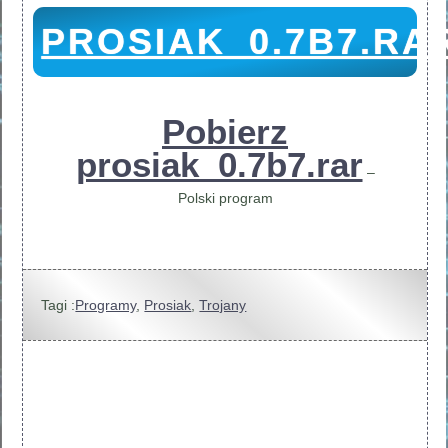
PROSIAK_0.7B7.RA
Pobierz
prosiak_0.7b7.rar
–
Polski program
Tagi :
Programy
,
Prosiak
,
Trojany