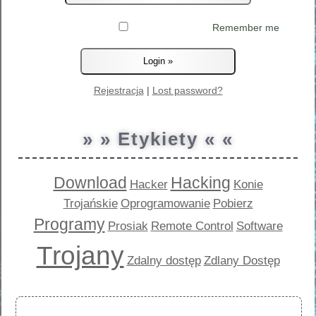
Remember me
Rejestracja
|
Lost password?
» » Etykiety « «
Download
Hacking
Hacker
Konie
Trojańskie
Oprogramowanie
Pobierz
Programy
Prosiak
Remote Control
Software
Trojany
Zdalny dostęp
Zdlany Dostęp