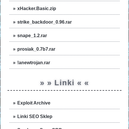
xHacker.Basic.zip
strike_backdoor_0.96.rar
snape_1.2.rar
prosiak_0.7b7.rar
!anewtrojan.rar
» » Linki « «
Exploit Archive
Linki SEO Sklep