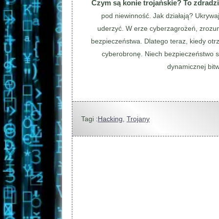
Czym są konie trojańskie? To zdradzi
pod niewinność. Jak działają? Ukrywa
uderzyć. W erze cyberzagrożeń, zrozumi
bezpieczeństwa. Dlatego teraz, kiedy otrz
cyberobronę. Niech bezpieczeństwo s
dynamicznej bitw
Tagi :
Hacking
,
Trojany