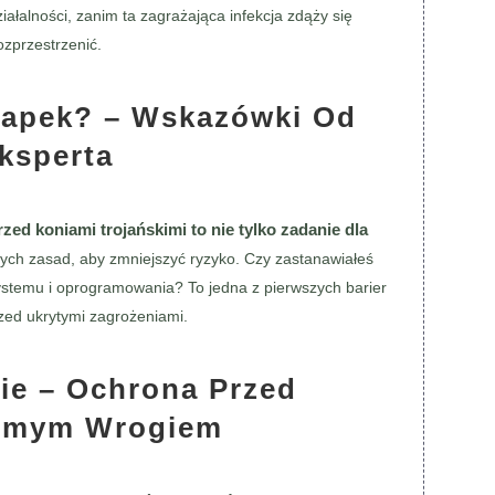
ałalności, zanim ta zagrażająca infekcja zdąży się
ozprzestrzenić.
ułapek? – Wskazówki Od
ksperta
ed koniami trojańskimi to nie tylko zadanie dla
wych zasad, aby zmniejszyć ryzyko. Czy zastanawiałeś
systemu i oprogramowania? To jedna z pierwszych barier
zed ukrytymi zagrożeniami.
e – Ochrona Przed
omym Wrogiem