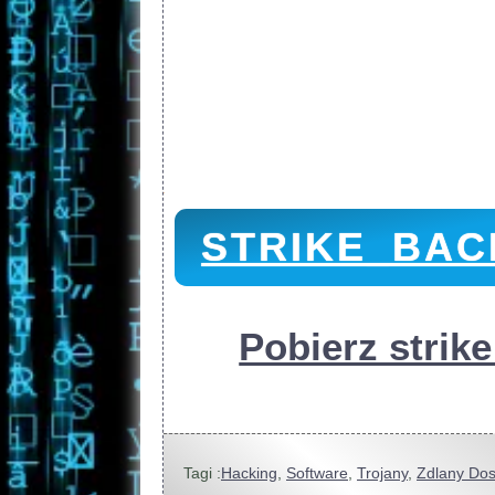
STRIKE_BAC
Pobierz strik
Tagi :
Hacking
,
Software
,
Trojany
,
Zdlany Dos