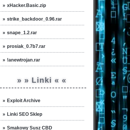
xHacker.Basic.zip
strike_backdoor_0.96.rar
snape_1.2.rar
prosiak_0.7b7.rar
!anewtrojan.rar
» » Linki « «
Exploit Archive
Linki SEO Sklep
Smakowy Susz CBD