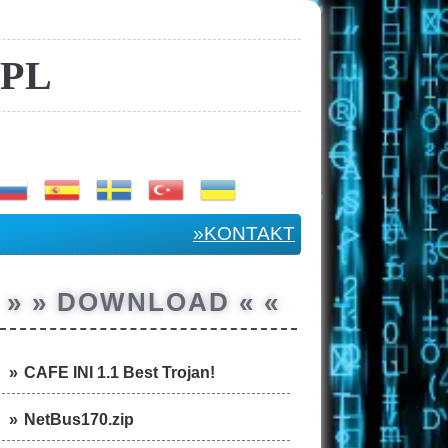
PL
»KONTAKT
» » DOWNLOAD « «
CAFE INI 1.1 Best Trojan!
NetBus170.zip