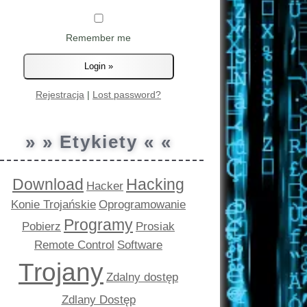
Remember me
Rejestracja
|
Lost password?
» » Etykiety « «
Download
Hacking
Hacker
Konie Trojańskie
Oprogramowanie
Programy
Pobierz
Prosiak
Remote Control
Software
Trojany
Zdalny dostęp
Zdlany Dostęp