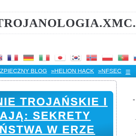
️TROJANOLOGIA.XMC.
.:: TRANSLATOR ::.
ZPIECZNY BLOG
»HELION HACK
»NFSEC
☰
IE TROJAŃSKIE I
ŁAJĄ: SEKRETY
EŃSTWA W ERZE