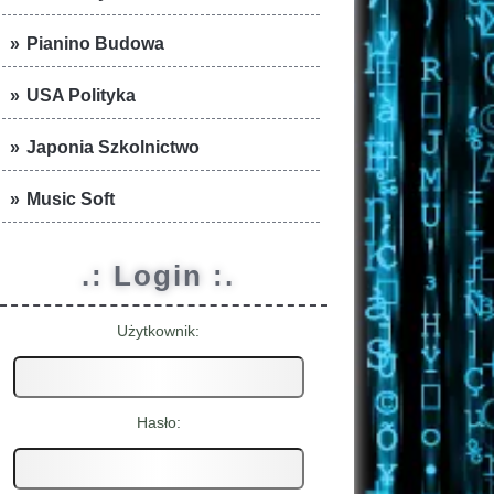
Pianino Budowa
USA Polityka
Japonia Szkolnictwo
Music Soft
.: Login :.
Użytkownik:
Hasło: