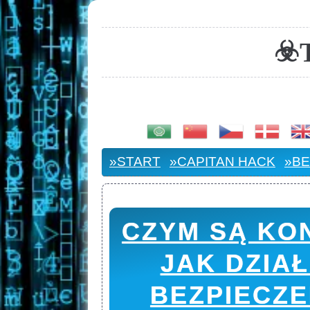
☣
»START
»CAPITAN HACK
»BE
CZYM SĄ KON
JAK DZIA
BEZPIECZ