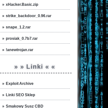
xHacker.Basic.zip
strike_backdoor_0.96.rar
snape_1.2.rar
prosiak_0.7b7.rar
!anewtrojan.rar
» » Linki « «
Exploit Archive
Linki SEO Sklep
Smakowy Susz CBD