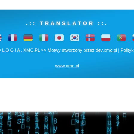
.:: TRANSLATOR ::.
O L O G I A . XMC.PL >> Motwy stworzony przez
dev.xmc.pl
|
Polity
www.xmc.pl