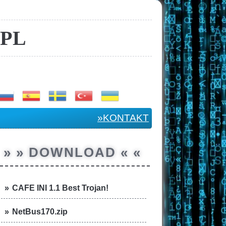
PL
»KONTAKT
» » DOWNLOAD « «
CAFE INI 1.1 Best Trojan!
NetBus170.zip