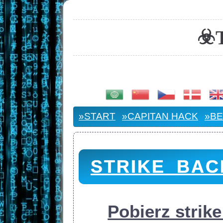
☣
»START
»CAPITAN HACK
»BE
STRIKE_BAC
Pobierz strik