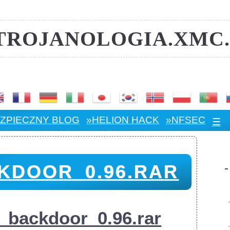
️TROJANOLOGIA.XMC.
.:: TRANSLATOR ::.
ZPIECZNY BLOG
»HELION HACK
»NFSEC
☰
KDOOR_0.96.RAR
e_backdoor_0.96.rar