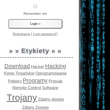
Remember me
Rejestracja
|
Lost password?
» » Etykiety « «
Download
Hacking
Hacker
Konie Trojańskie
Oprogramowanie
Programy
Pobierz
Prosiak
Remote Control
Software
Trojany
Zdalny dostęp
Zdlany Dostęp