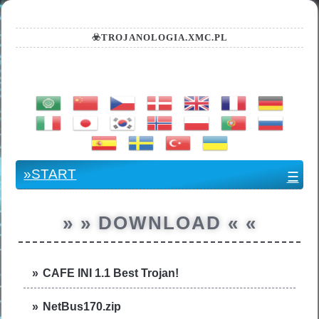
☣️TROJANOLOGIA.XMC.PL
.:: TRANSLATOR ::.
»START
☰
» » DOWNLOAD « «
CAFE INI 1.1 Best Trojan!
NetBus170.zip