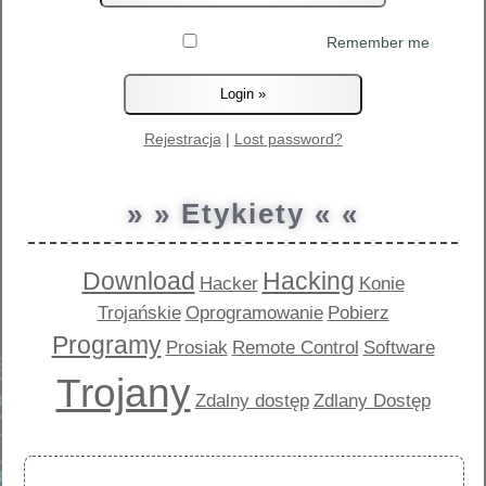
Remember me
Rejestracja
|
Lost password?
» » Etykiety « «
Download
Hacking
Hacker
Konie
Trojańskie
Oprogramowanie
Pobierz
Programy
Prosiak
Remote Control
Software
Trojany
Zdalny dostęp
Zdlany Dostęp