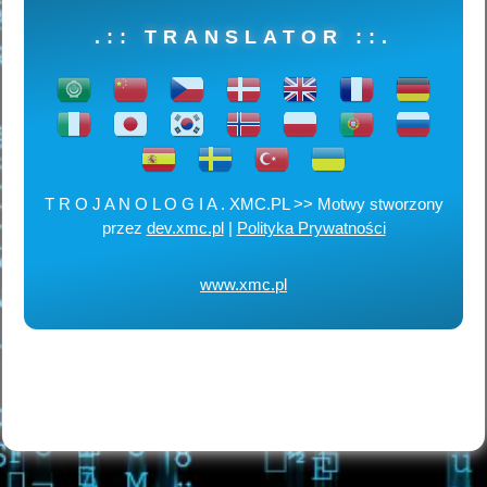
.:: TRANSLATOR ::.
T R O J A N O L O G I A . XMC.PL >> Motwy stworzony
przez
dev.xmc.pl
|
Polityka Prywatności
www.xmc.pl