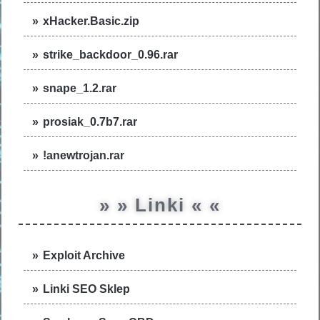
xHacker.Basic.zip
strike_backdoor_0.96.rar
snape_1.2.rar
prosiak_0.7b7.rar
!anewtrojan.rar
» » Linki « «
Exploit Archive
Linki SEO Sklep