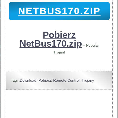
NETBUS170.ZIP
Pobierz
NetBus170.zip
– Popular
Trojan!
Tagi :
Download
,
Pobierz
,
Remote Control
,
Trojany