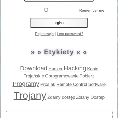
Remember me
Rejestracja
|
Lost password?
» » Etykiety « «
Download
Hacking
Hacker
Konie
Trojańskie
Oprogramowanie
Pobierz
Programy
Prosiak
Remote Control
Software
Trojany
Zdalny dostęp
Zdlany Dostęp