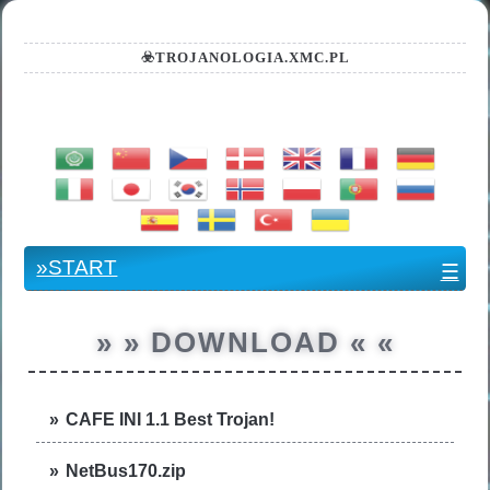
☣️TROJANOLOGIA.XMC.PL
.:: TRANSLATOR ::.
»START
☰
» » DOWNLOAD « «
CAFE INI 1.1 Best Trojan!
NetBus170.zip