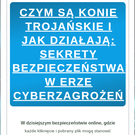
CZYM SĄ KONIE
TROJAŃSKIE I
JAK DZIAŁAJĄ:
SEKRETY
BEZPIECZEŃSTWA
W ERZE
CYBERZAGROŻEŃ
W dzisiejszym bezpieczeństwie online, gdzie
każde kliknięcie i pobrany plik mogą stanowić