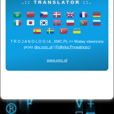
.:: TRANSLATOR ::.
T R O J A N O L O G I A . XMC.PL >> Motwy stworzony
przez
dev.xmc.pl
|
Polityka Prywatności
www.xmc.pl