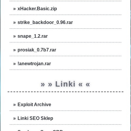
xHacker.Basic.zip
strike_backdoor_0.96.rar
snape_1.2.rar
prosiak_0.7b7.rar
!anewtrojan.rar
» » Linki « «
Exploit Archive
Linki SEO Sklep